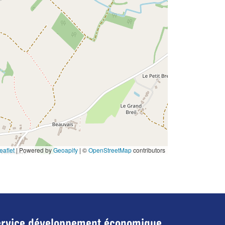
eaflet
|
Powered by
Geoapify
| ©
OpenStreetMap
contributors
rvice développement économique